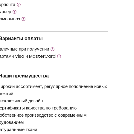
крпочта
урьер
амовывоз
Варианты оплаты
аличные при получении
артами Visa и MasterCard
Наши преимущества
ирокий ассортимент, регулярное пополнение новых
лекций
ксклюзивный дизайн
ертификаты качества по требованию
обственное производство с современным
рудованием
атуральные ткани