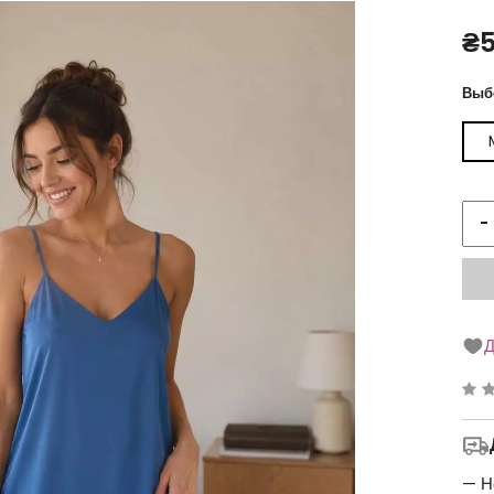
₴
Выб
-
Д
Ре
0
з
5
— Н