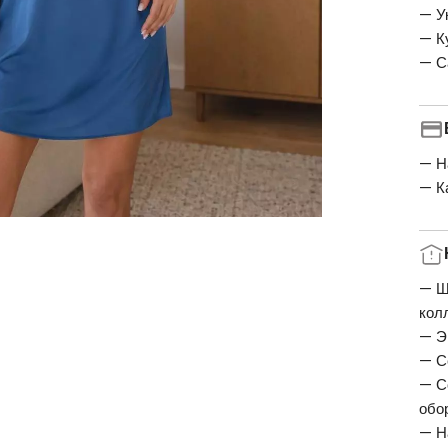
— У
— К
— С
— Н
— К
— Ш
кол
— Э
— С
— С
обо
— Н