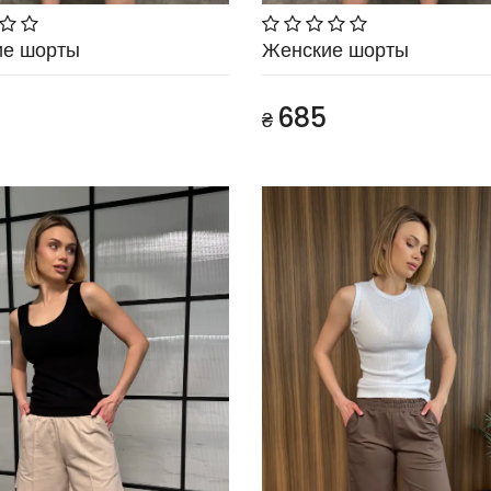
ие шорты
Женские шорты
685
₴