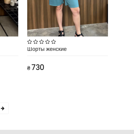
Шорты женские
730
₴
е