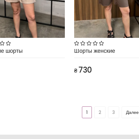
ие шорты
Шорты женские
730
₴
1
2
3
Дале