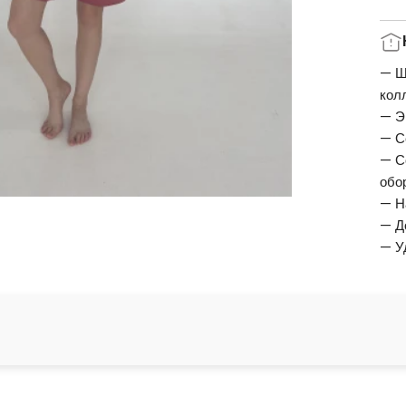
— Ш
кол
— Э
— С
— С
обо
— Н
— Д
— У