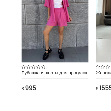
Рубашка и шорты для прогулок
Женски
995
155
₴
₴