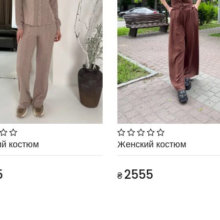
й костюм
Женский костюм
5
2555
₴