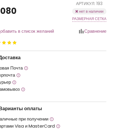
АРТИКУЛ: 193
1080
нет в наличии
РАЗМЕРНАЯ СЕТКА
обавить в список желаний
Сравнение
йтинг
.00
з
Доставка
овая Почта
крпочта
урьер
амовывоз
Варианты оплаты
аличные при получении
артами Visa и MasterCard