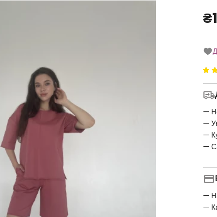
₴
Д
Ре
5
5
— Н
— У
— К
— С
— Н
— К