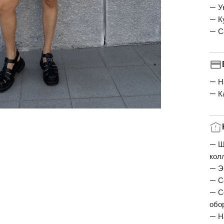
— У
— К
— С
— Н
— К
— Ш
кол
— Э
— С
— С
обо
— Н