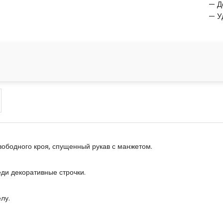
— Д
— У
вободного кроя, спущенный рукав с манжетом.
ди декоративные строчки.
лу.