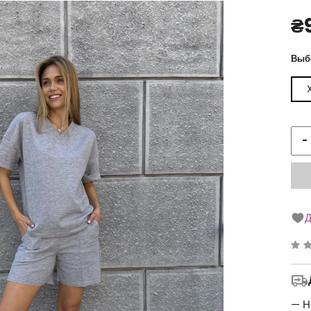
₴
Выб
-
Д
Ре
0
з
5
— Н