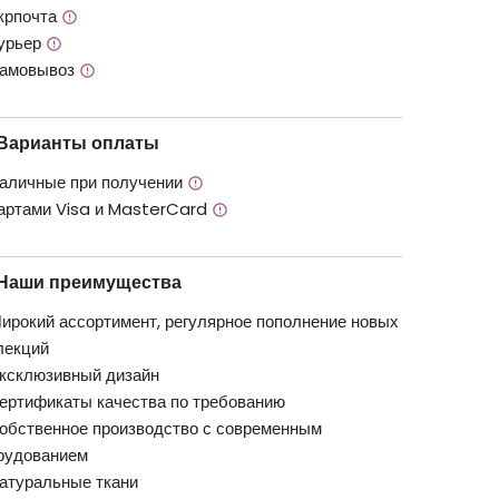
крпочта
урьер
амовывоз
Варианты оплаты
аличные при получении
артами Visa и MasterCard
Наши преимущества
ирокий ассортимент, регулярное пополнение новых
лекций
ксклюзивный дизайн
ертификаты качества по требованию
обственное производство с современным
рудованием
атуральные ткани