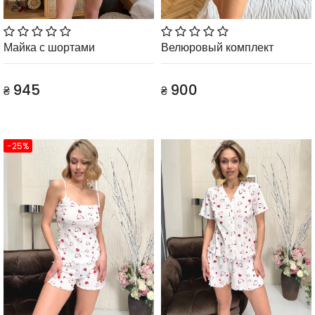
Майка с шортами
Велюровый комплект
945
900
₴
₴
-25%