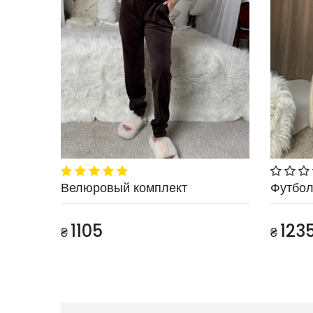
Велюровый комплект
Футбол
1105
123
₴
₴