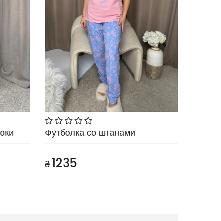
юки
Футболка со штанами
1235
₴