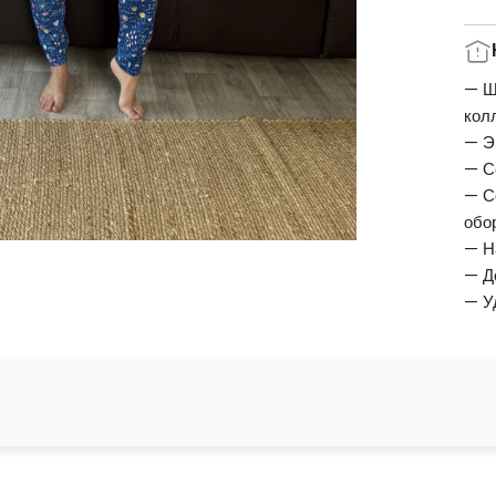
— Ш
кол
— Э
— С
— С
обо
— Н
— Д
— У