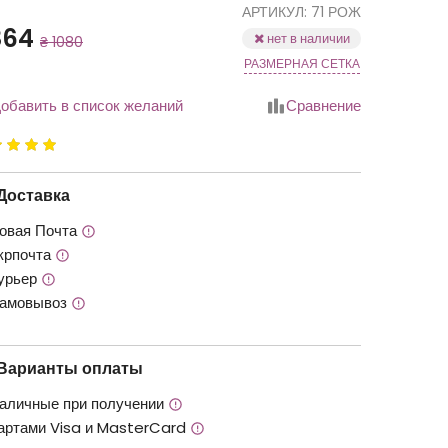
АРТИКУЛ: 71 РОЖ
Скидка
864
нет в наличии
₴ 1080
РАЗМЕРНАЯ СЕТКА
обавить в список желаний
Сравнение
йтинг
.00
з
Доставка
овая Почта
крпочта
урьер
амовывоз
Варианты оплаты
аличные при получении
артами Visa и MasterCard