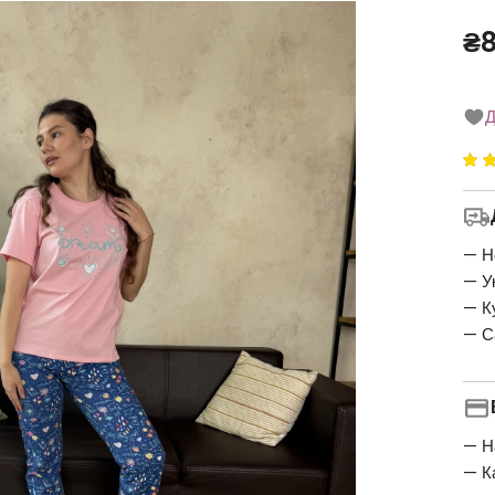
Скидка
₴
Д
Ре
5
5
— Н
— У
— К
— С
— Н
— К