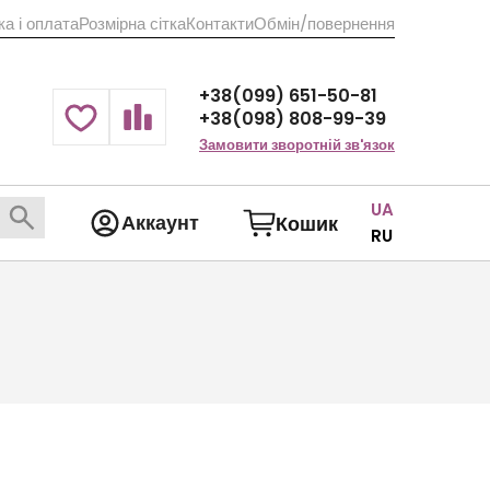
а і оплата
Розмірна сітка
Контакти
Обмін/повернення
+38(099) 651-50-81
+38(098) 808-99-39
Замовити зворотній зв'язок
UA
Аккаунт
Кошик
RU