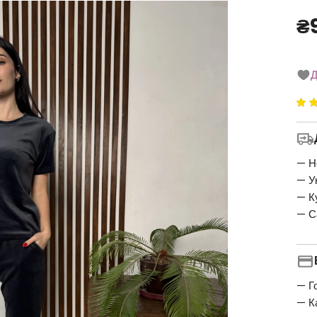
₴
Д
Ре
5
5
— Н
— У
— К
— С
— Г
— К