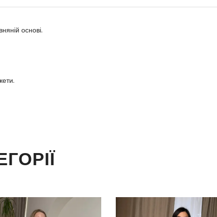
няній основі.
жети.
ЕГОРІЇ