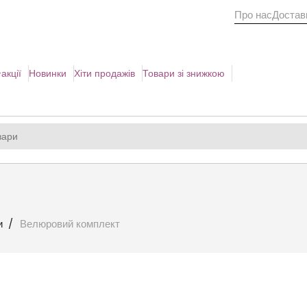
Про нас
Доставк
акції
Новинки
Хіти продажів
Товари зі знижкою
и
Велюровий комплект