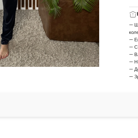
— Ш
кол
— Е
— С
— В
— Н
— Д
— З