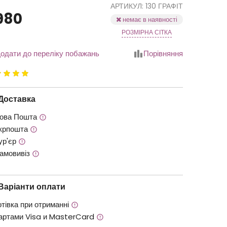
АРТИКУЛ: 130 ГРАФІТ
980
немає в наявності
РОЗМІРНА СІТКА
одати до переліку побажань
Порівняння
йтинг
.00
з
Доставка
ова Пошта
крпошта
ур'єр
амовивіз
Варіанти оплати
отівка при отриманні
артами Visa и MasterCard