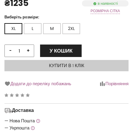
₴1235
в наявності
РОЗМІРНА СІТКА
Виберіть розміри:
XL
L
M
2XL
У КОШИК
-
+
КУПИТИ В 1 КЛІК
Додати до переліку побажань
Порівняння
Рейтинг
0.00
Доставка
з
5
— Нова Пошта
— Укрпошта