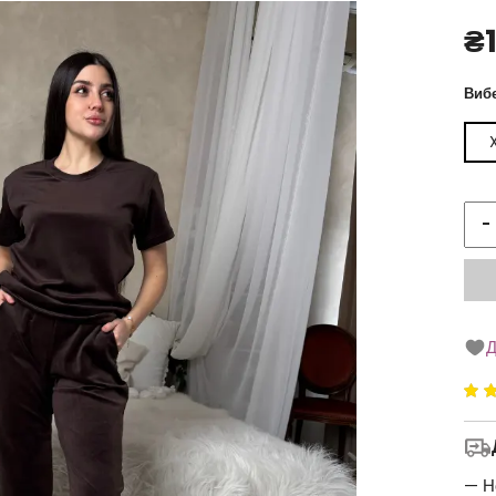
₴
Вибе
-
Д
Ре
5
5
— Н