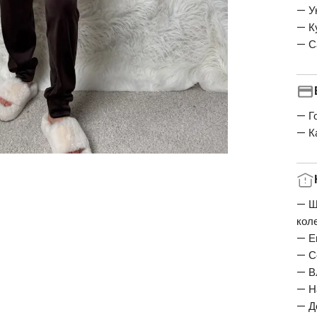
— У
— К
— С
— Г
— К
— Ш
кол
— Е
— С
— В
— Н
— Д