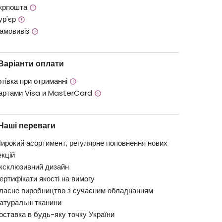
крпошта
ур'єр
амовивіз
Варіанти оплати
отівка при отриманні
артами Visa и MasterCard
Наші переваги
ирокий асортимент, регулярне поповнення нових
екцій
ксклюзивний дизайн
ертифікати якості на вимогу
ласне виробництво з сучасним обладнанням
атуральні тканини
оставка в будь-яку точку України