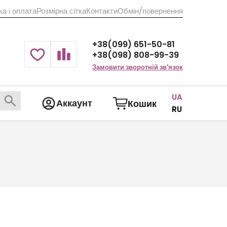
а і оплата
Розмірна сітка
Контакти
Обмін/повернення
+38(099) 651-50-81
+38(098) 808-99-39
Замовити зворотній зв'язок
UA
Аккаунт
Кошик
RU