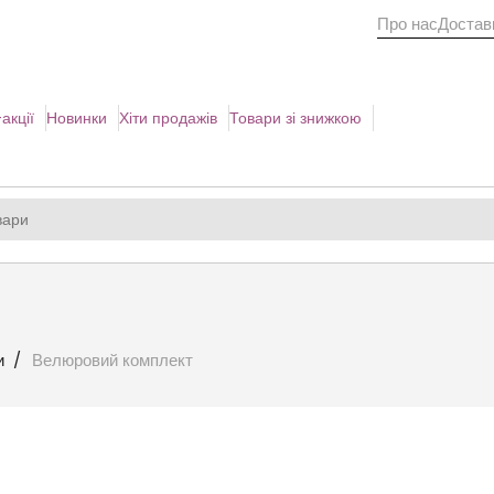
Про нас
Доставк
акції
Новинки
Хіти продажів
Товари зі знижкою
и
Велюровий комплект