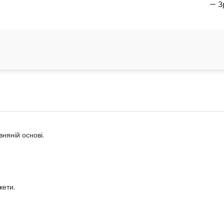
— З
няній основі.
жети.