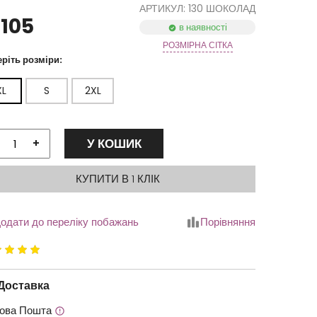
АРТИКУЛ: 130 ШОКОЛАД
1105
в наявності
РОЗМІРНА СІТКА
ріть розміри:
XL
S
2XL
У КОШИК
+
КУПИТИ В 1 КЛІК
одати до переліку побажань
Порівняння
йтинг
.00
з
Доставка
ова Пошта