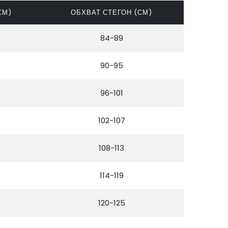
СМ)
ОБХВАТ СТЕГОН (СМ)
84-89
90-95
96-101
102-107
108-113
114-119
120-125