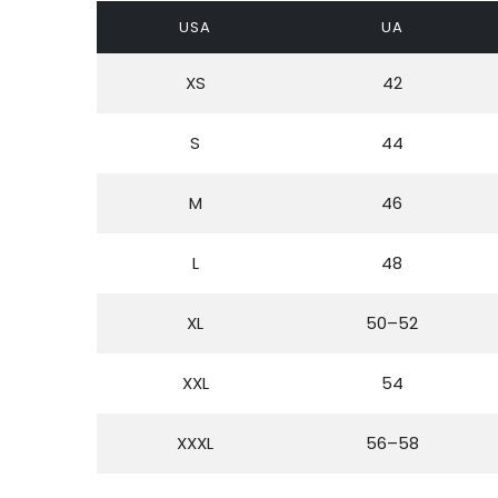
USA
UA
XS
42
S
44
M
46
L
48
XL
50–52
XXL
54
XXXL
56–58