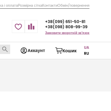
а і оплата
Розмірна сітка
Контакти
Обмін/повернення
+38(099) 651-50-81
+38(098) 808-99-39
Замовити зворотній зв'язок
UA
Аккаунт
Кошик
RU