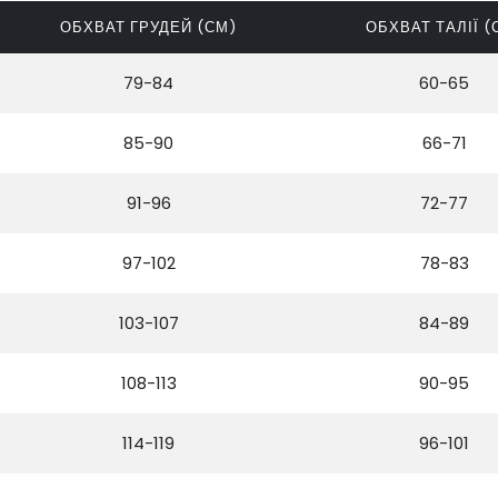
ОБХВАТ ГРУДЕЙ (СМ)
ОБХВАТ ТАЛІЇ (
79-84
60-65
85-90
66-71
91-96
72-77
97-102
78-83
103-107
84-89
108-113
90-95
114-119
96-101