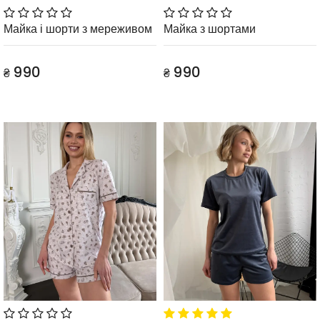
Майка і шорти з мереживом
Майка з шортами
990
990
₴
₴