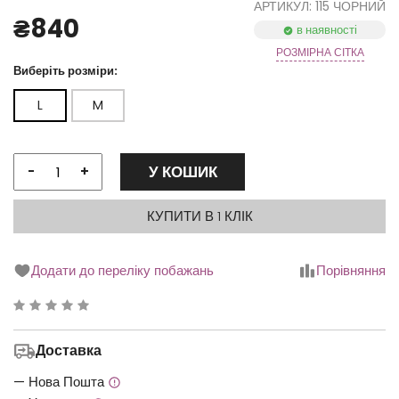
АРТИКУЛ: 115 ЧОРНИЙ
₴840
в наявності
РОЗМІРНА СІТКА
Виберіть розміри:
L
M
У КОШИК
-
+
КУПИТИ В 1 КЛІК
Додати до переліку побажань
Порівняння
Рейтинг
0.00
Доставка
з
5
— Нова Пошта