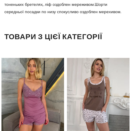
тоненьких бретелях, ліф оздоблен мереживом.Шорти
середньої посадки по низу спокусливо оздоблен мерехивом.
ТОВАРИ З ЦІЄЇ КАТЕГОРІЇ