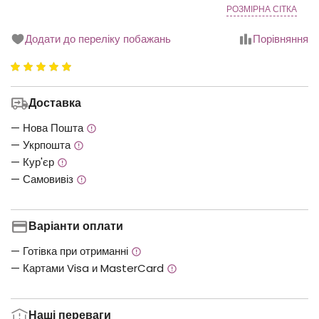
РОЗМІРНА СІТКА
Додати до переліку побажань
Порівняння
Рейтинг
5.00
з
Доставка
5
— Нова Пошта
— Укрпошта
— Кур'єр
— Самовивіз
Варіанти оплати
— Готівка при отриманні
— Картами Visa и MasterCard
Наші переваги