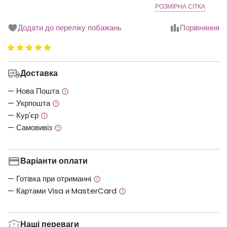
РОЗМІРНА СІТКА
Додати до переліку побажань
Порівняння
Рейтинг
5.00
з
Доставка
5
— Нова Пошта
— Укрпошта
— Кур'єр
— Самовивіз
Варіанти оплати
— Готівка при отриманні
— Картами Visa и MasterCard
Наші переваги