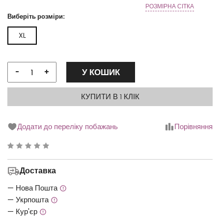
РОЗМІРНА СІТКА
Виберіть розміри:
XL
У КОШИК
-
+
КУПИТИ В 1 КЛІК
Додати до переліку побажань
Порівняння
Рейтинг
0.00
Доставка
з
5
— Нова Пошта
— Укрпошта
— Кур'єр