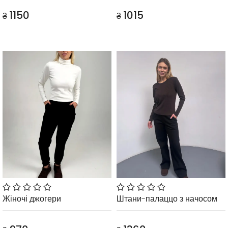
1150
1015
₴
₴
Жіночі джогери
Штани-палаццо з начосом