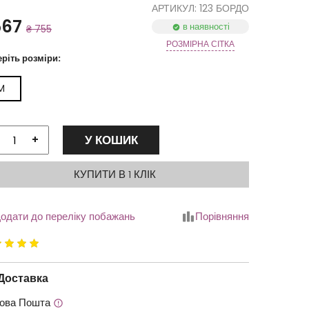
АРТИКУЛ: 123 БОРДО
567
в наявності
₴ 755
РОЗМІРНА СІТКА
ріть розміри:
M
У КОШИК
+
КУПИТИ В 1 КЛІК
одати до переліку побажань
Порівняння
йтинг
.00
з
Доставка
ова Пошта