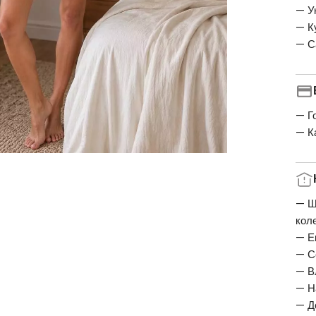
— У
— К
— С
— Г
— К
— Ш
кол
— Е
— С
— В
— Н
— Д