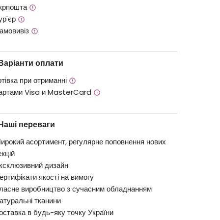
крпошта
ур'єр
амовивіз
Варіанти оплати
отівка при отриманні
артами Visa и MasterCard
Наші переваги
ирокий асортимент, регулярне поповнення нових
екцій
ксклюзивний дизайн
ертифікати якості на вимогу
ласне виробництво з сучасним обладнанням
атуральні тканини
оставка в будь-яку точку України