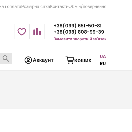
а і оплата
Розмірна сітка
Контакти
Обмін/повернення
+38(099) 651-50-81
+38(098) 808-99-39
Замовити зворотній зв'язок
UA
Аккаунт
Кошик
RU