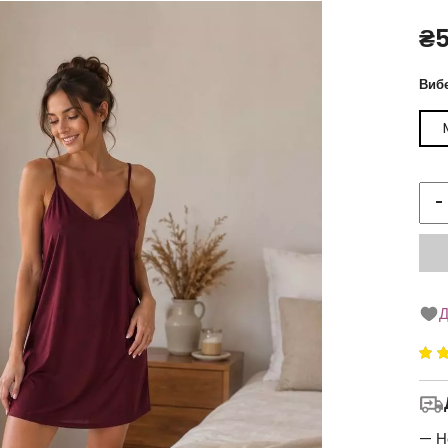
₴
Вибе
-
Д
Ре
5
5
— Н