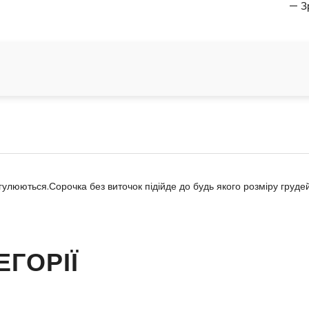
— З
егулюються.Сорочка без виточок підійде до будь якого розміру груде
ЕГОРІЇ