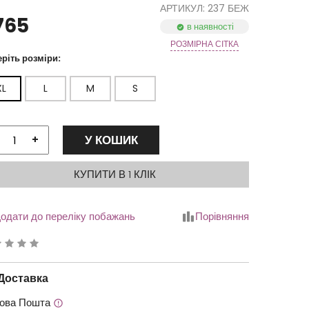
АРТИКУЛ: 237 БЕЖ
765
в наявності
РОЗМІРНА СІТКА
ріть розміри:
XL
L
M
S
У КОШИК
+
КУПИТИ В 1 КЛІК
одати до переліку побажань
Порівняння
йтинг
.00
Доставка
ова Пошта