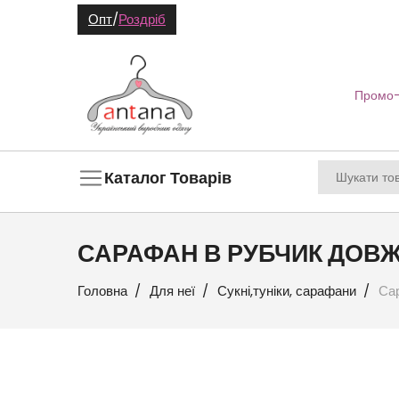
Опт
/
Роздріб
Промо-
Каталог Товарів
САРАФАН В РУБЧИК ДОВЖ
Головна
Для неї
Сукні,туніки, сарафани
Сар