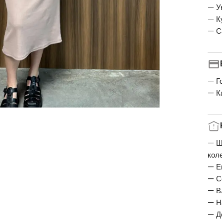
— У
— К
— С
— Г
— К
— Ш
кол
— Е
— С
— В
— Н
— Д