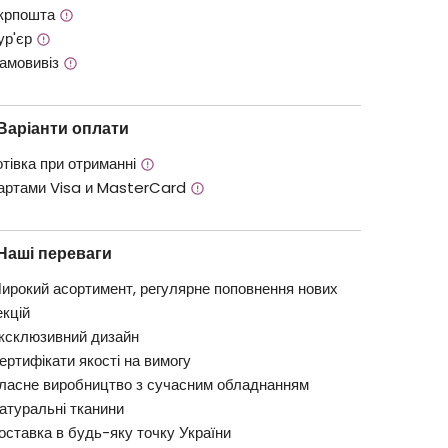
крпошта
ур'єр
амовивіз
Варіанти оплати
отівка при отриманні
артами Visa и MasterCard
Наші переваги
ирокий асортимент, регулярне поповнення нових
екцій
ксклюзивний дизайн
ертифікати якості на вимогу
ласне виробництво з сучасним обладнанням
атуральні тканини
оставка в будь-яку точку України