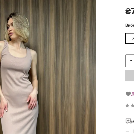
₴
Вибе
-
Д
Ре
0
з
5
— Н