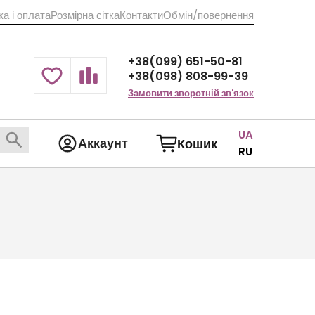
а і оплата
Розмірна сітка
Контакти
Обмін/повернення
+38(099) 651-50-81
+38(098) 808-99-39
Замовити зворотній зв'язок
UA
Аккаунт
Кошик
RU