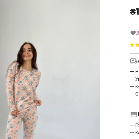
₴
Д
Ре
5
5
— Н
— У
— К
— С
— Г
— К