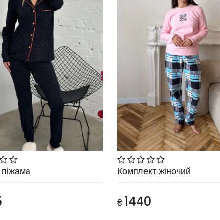
 піжама
Комплект жіночий
5
1440
₴