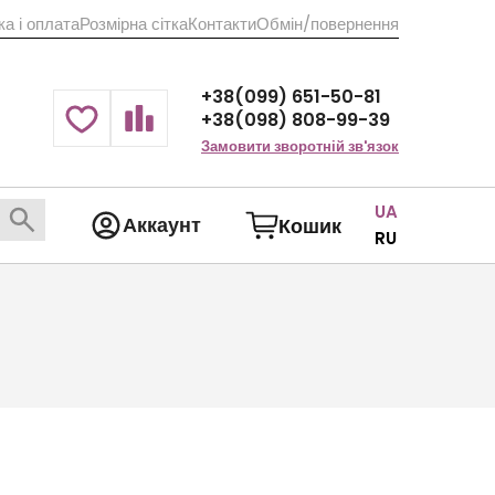
а і оплата
Розмірна сітка
Контакти
Обмін/повернення
+38(099) 651-50-81
+38(098) 808-99-39
Замовити зворотній зв'язок
UA
Аккаунт
Кошик
RU