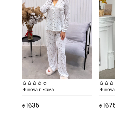
Жіноча піжама
Жіноча
1635
167
₴
₴