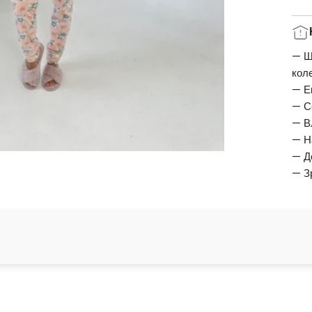
— Ш
кол
— Е
— С
— В
— Н
— Д
— З