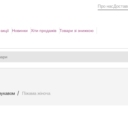
Про нас
Доставк
акції
Новинки
Хіти продажів
Товари зі знижкою
 рукавом
Піжама жіноча