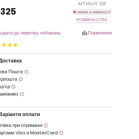
АРТИКУЛ: 128
1325
немає в наявності
РОЗМІРНА СІТКА
одати до переліку побажань
Порівняння
йтинг
.00
з
Доставка
ова Пошта
крпошта
ур'єр
амовивіз
Варіанти оплати
отівка при отриманні
артами Visa и MasterCard