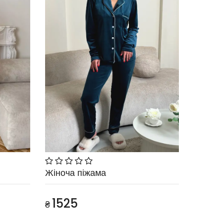
Жіноча піжама
1525
₴