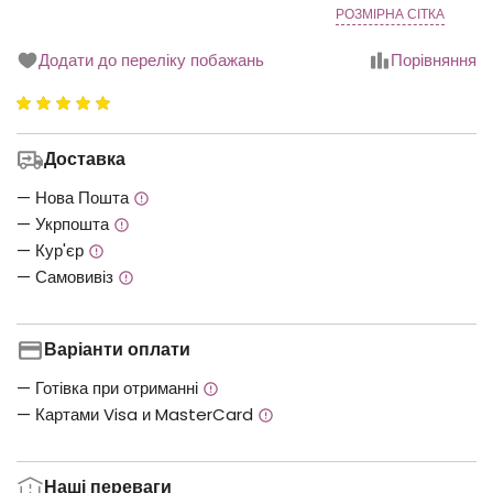
РОЗМІРНА СІТКА
Додати до переліку побажань
Порівняння
Рейтинг
5.00
з
Доставка
5
— Нова Пошта
— Укрпошта
— Кур'єр
— Самовивіз
Варіанти оплати
— Готівка при отриманні
— Картами Visa и MasterCard
Наші переваги