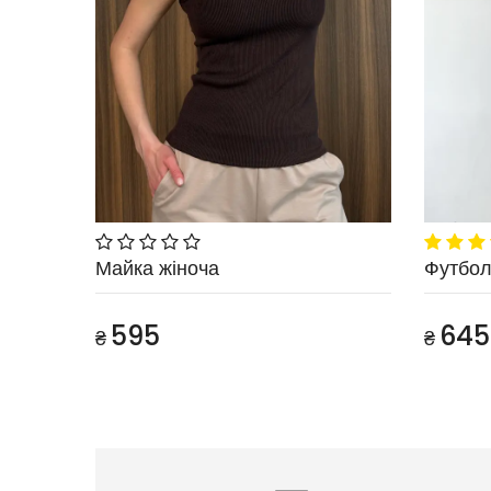
Майка жіноча
Футбол
595
645
₴
₴