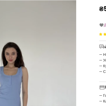
₴
Д
Ре
5
5
— Н
— У
— К
— С
— Г
— К