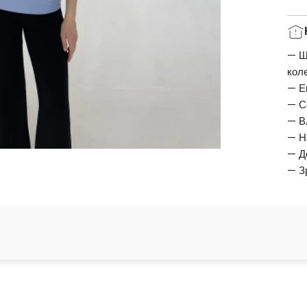
— Ш
кол
— Е
— С
— В
— Н
— Д
— З