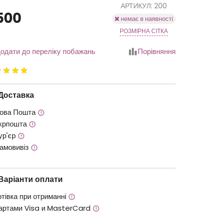
АРТИКУЛ: 200
500
немає в наявності
РОЗМІРНА СІТКА
одати до переліку побажань
Порівняння
йтинг
.00
з
Доставка
ова Пошта
крпошта
ур'єр
амовивіз
Варіанти оплати
отівка при отриманні
артами Visa и MasterCard