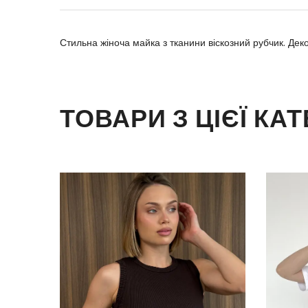
Стильна жіноча майка з тканини віскозний рубчик. Де
ТОВАРИ З ЦІЄЇ КАТ