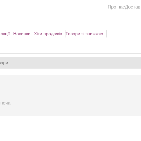
Про нас
Доставк
акції
Новинки
Хіти продажів
Товари зі знижкою
іноча