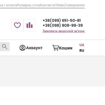
а і оплата
Розмірна сітка
Контакти
Обмін/повернення
+38(099) 651-50-81
+38(098) 808-99-39
Замовити зворотній зв'язок
UA
Аккаунт
Кошик
RU