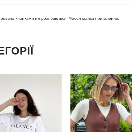
корована кнопками які розтібаються. Фасон майки приталений.
ЕГОРІЇ