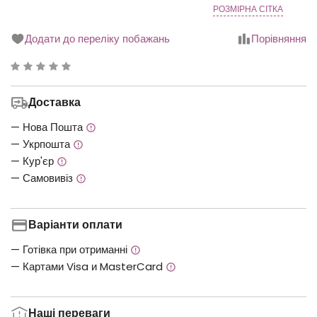
РОЗМІРНА СІТКА
Додати до переліку побажань
Порівняння
Рейтинг
0.00
Доставка
з
5
— Нова Пошта
— Укрпошта
— Кур'єр
— Самовивіз
Варіанти оплати
— Готівка при отриманні
— Картами Visa и MasterCard
Наші переваги