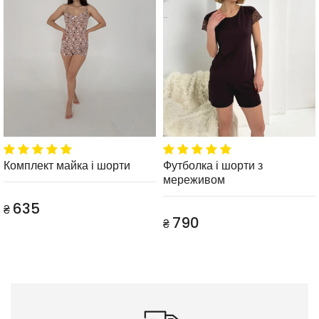
Комплект майка і шорти
Футболка і шорти з
мереживом
635
₴
790
₴