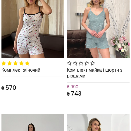
Комплект жіночий
Комплект майка і шорти з
рюшами
570
₴ 990
₴
743
₴