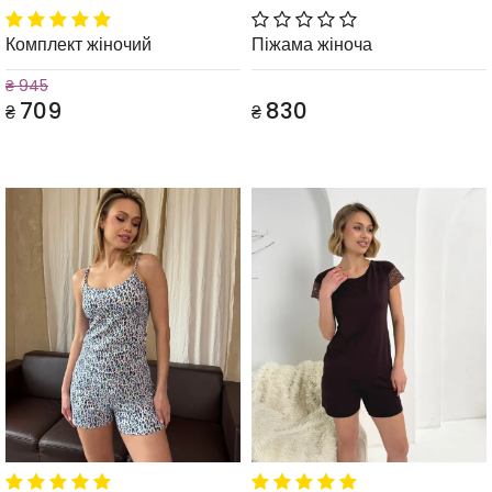
Комплект жіночий
Піжама жіноча
₴ 945
709
830
₴
₴