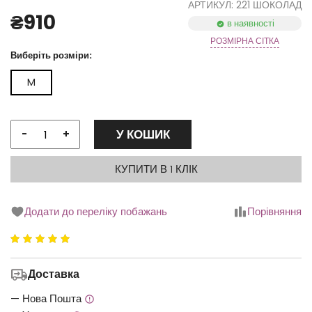
АРТИКУЛ: 221 ШОКОЛАД
₴910
в наявності
РОЗМІРНА СІТКА
Виберіть розміри:
M
У КОШИК
-
+
КУПИТИ В 1 КЛІК
Додати до переліку побажань
Порівняння
Рейтинг
5.00
з
Доставка
5
— Нова Пошта