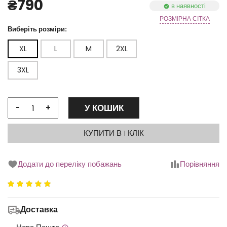
₴790
в наявності
РОЗМІРНА СІТКА
Виберіть розміри:
XL
L
M
2XL
3XL
У КОШИК
-
+
КУПИТИ В 1 КЛІК
Додати до переліку побажань
Порівняння
Рейтинг
10.00
Доставка
з 5